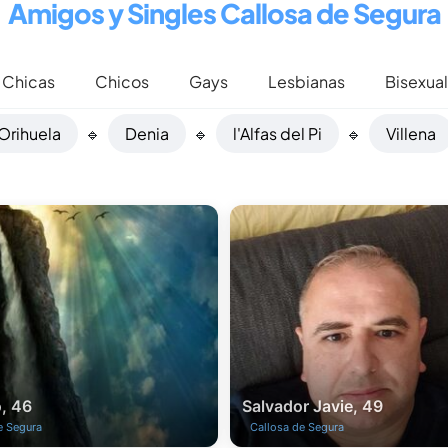
Amigos y Singles Callosa de Segura
Chicas
Chicos
Gays
Lesbianas
Bisexua
Orihuela
🔹
Denia
🔹
l'Alfas del Pi
🔹
Villena
, 46
Salvador Javie, 49
e Segura
Callosa de Segura