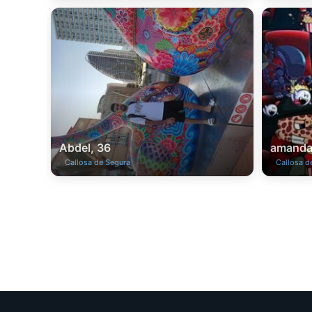
Abdel, 36
amanda
Callosa de Segura
Callosa d