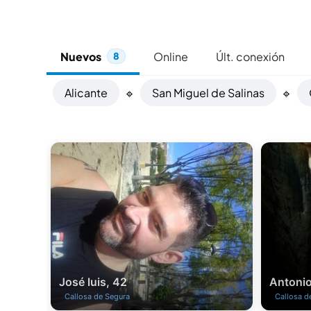
Nuevos
Online
Últ. conexión
8
Alicante
🔹
San Miguel de Salinas
🔹
José luis, 42
Antonio
Callosa de Segura
Callosa d