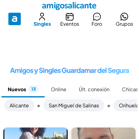
Singles
Eventos
Foro
Grupos
Amigos y Singles Guardamar del Segura
Nuevos
Online
Últ. conexión
Chicas
13
Alicante
🔹
San Miguel de Salinas
🔹
Orihuela